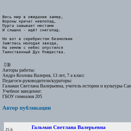
Весь мир в ожидании замер,

Вороны кричат невпопад,

Пурга завывает местами

И слышно - идёт снегопад.

Но вот в серебристом безмолвии

Зажглась молодая звезда,

На землю с небес опустился

Таинственный Дух Рождества.

0
Авторы работы
:
Андрэ Козлова Валерия, 13 лет, 7 а класс
Педагоги-руководители/кураторы
:
Гальман Светлана Валерьевна, учитель истории и культуры Са
Учебное заведение
:
ГБОУ гимназия 205
Автор публикации
Гальман Светлана Валерьевна
25,6