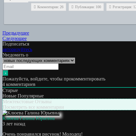
Комментарии: 26
Публикации: 100
Регистрация: 1
Навигация
Предыдущая
Предыдущее
Следующая
работа:
Следующее
по
работа:
Подписаться
записям
авторизуйтесь
Уведомить о
Пожалуйста, войдите, чтобы прокомментировать
4
комментариев
Старые
Новые
Популярные
Межтекстовые Отзывы
Посмотреть все комментарии
Клюева Галина Юрьевна
3 лет назад
Очень понравился рисунок! Молодец!