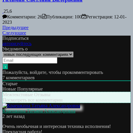
25,6
Комментарии: 26
Публикации: 100
Регистрация: 12-01-
2023
Навигация
Предыдущая
Предыдущее
Следующая
работа:
Следующее
по
работа:
Подписаться
записям
авторизуйтесь
Уведомить о
Пожалуйста, войдите, чтобы прокомментировать
7
комментариев
Старые
Новые
Популярные
Межтекстовые Отзывы
Посмотреть все комментарии
Краешкина Татьяна Александровна
2 лет назад
Очень необычная и интересная техника исполнения!
Прекрасная работа!