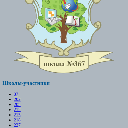
Школы-участники
37
202
205
212
215
218
227