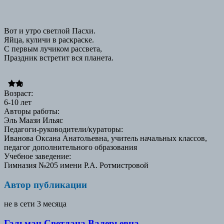
Вот и утро светлой Пасхи.
Яйца, куличи в раскраске.
С первым лучиком рассвета,
Праздник встретит вся планета.
0
Возраст
:
6-10 лет
Авторы работы
:
Эль Маази Ильяс
Педагоги-руководители/кураторы
:
Иванова Оксана Анатольевна, учитель начальных классов,
педагог дополнительного образования
Учебное заведение
:
Гимназия №205 имени Р.А. Ротмистровой
Автор публикации
не в сети 3 месяца
Гальман Светлана Валерьевна