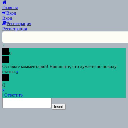
Scroll
to
Главная
Top
Вход
Вход
Регистрация
Регистрация
7
0
Оставьте комментарий! Напишите, что думаете по поводу
статьи.
x
(
)
x
|
Ответить
Insert