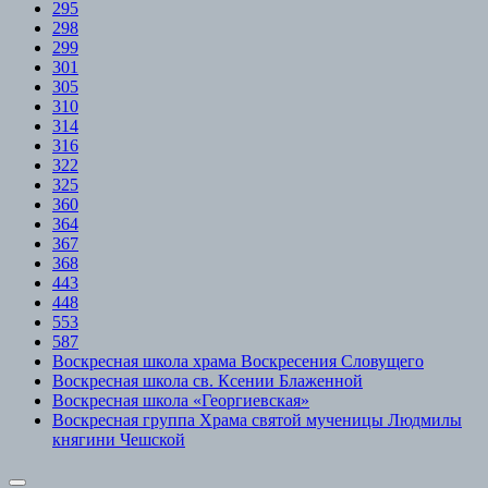
295
298
299
301
305
310
314
316
322
325
360
364
367
368
443
448
553
587
Воскресная школа храма Воскресения Словущего
Воскресная школа св. Ксении Блаженной
Воскресная школа «Георгиевская»
Воскресная группа Храма святой мученицы Людмилы
княгини Чешской