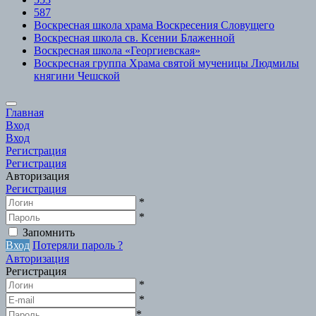
587
Воскресная школа храма Воскресения Словущего
Воскресная школа св. Ксении Блаженной
Воскресная школа «Георгиевская»
Воскресная группа Храма святой мученицы Людмилы
княгини Чешской
Scroll
Главная
to
Вход
Top
Вход
Регистрация
Регистрация
Авторизация
Регистрация
*
*
Запомнить
Вход
Потеряли пароль ?
Авторизация
Регистрация
*
*
*