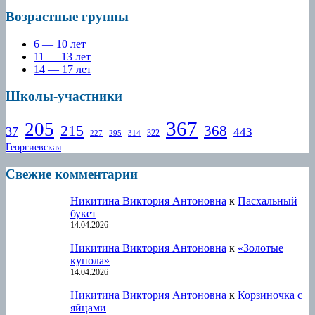
Возрастные группы
6 — 10 лет
11 — 13 лет
14 — 17 лет
Школы-участники
367
205
215
368
37
443
322
227
295
314
Георгиевская
Свежие комментарии
Никитина Виктория Антоновна
к
Пасхальный
букет
14.04.2026
Никитина Виктория Антоновна
к
«Золотые
купола»
14.04.2026
Никитина Виктория Антоновна
к
Корзиночка с
яйцами