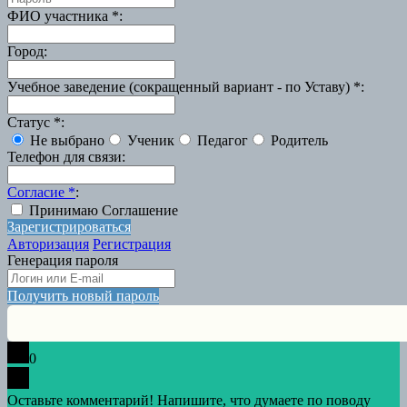
ФИО участника
*
:
Город
:
Учебное заведение (сокращенный вариант - по Уставу)
*
:
Статус
*
:
Не выбрано
Ученик
Педагог
Родитель
Телефон для связи
:
Согласие
*
:
Принимаю Соглашение
Зарегистрироваться
Авторизация
Регистрация
Генерация пароля
Получить новый пароль
0
Оставьте комментарий! Напишите, что думаете по поводу