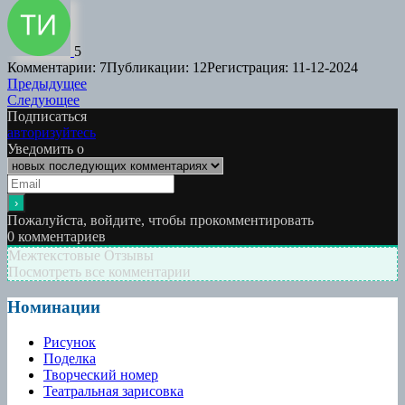
5
Комментарии: 7
Публикации: 12
Регистрация: 11-12-2024
Навигация
Предыдущая
Предыдущее
Следующая
работа:
Следующее
по
работа:
Подписаться
записям
авторизуйтесь
Уведомить о
Пожалуйста, войдите, чтобы прокомментировать
0
комментариев
Межтекстовые Отзывы
Посмотреть все комментарии
Номинации
Рисунок
Поделка
Творческий номер
Театральная зарисовка