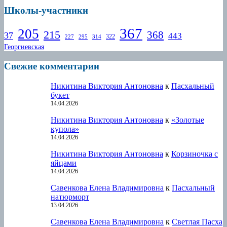
Школы-участники
367
205
215
368
37
443
322
227
295
314
Георгиевская
Свежие комментарии
Никитина Виктория Антоновна
к
Пасхальный
букет
14.04.2026
Никитина Виктория Антоновна
к
«Золотые
купола»
14.04.2026
Никитина Виктория Антоновна
к
Корзиночка с
яйцами
14.04.2026
Савенкова Елена Владимировна
к
Пасхальный
натюрморт
13.04.2026
Савенкова Елена Владимировна
к
Светлая Пасха