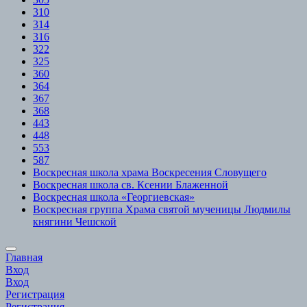
310
314
316
322
325
360
364
367
368
443
448
553
587
Воскресная школа храма Воскресения Словущего
Воскресная школа св. Ксении Блаженной
Воскресная школа «Георгиевская»
Воскресная группа Храма святой мученицы Людмилы
княгини Чешской
Scroll
Главная
to
Вход
Top
Вход
Регистрация
Регистрация