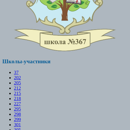
Школы-участники
37
202
205
212
215
218
227
295
298
299
301
305