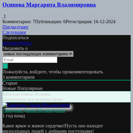
Осипова Маргарита Владимировна
1
Комментарии: 7
Публикации: 6
Регистрация: 16-12-2024
Навигация
Предыдущая
Предыдущее
Следующая
работа:
Следующее
по
работа:
Подписаться
записям
авторизуйтесь
Уведомить о
Пожалуйста, войдите, чтобы прокомментировать
3
комментариев
Старые
Новые
Популярные
Межтекстовые Отзывы
Посмотреть все комментарии
Гамидова Дания Мухамедовна
1 год назад
Какое яркое и живое сердечко!Пусть оно находит
милосердных людей с добрыми поступками!