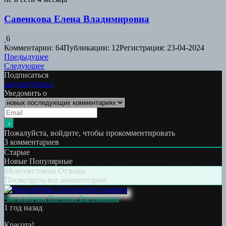
Савенкова Елена Владимировна
6
Комментарии: 64
Публикации: 12
Регистрация: 23-04-2024
Навигация
Предыдущая
Предыдущее
Следующая
работа:
Следующее
по
работа:
Подписаться
записям
авторизуйтесь
Уведомить о
Пожалуйста, войдите, чтобы прокомментировать
3
комментариев
Старые
Новые
Популярные
Межтекстовые Отзывы
Посмотреть все комментарии
Чигилейчик Евгения Евгеньевна
1 год назад
Красота!