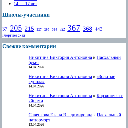
14 — 17 лет
Школы-участники
367
205
215
368
37
443
322
227
295
314
Георгиевская
Свежие комментарии
Никитина Виктория Антоновна
к
Пасхальный
букет
14.04.2026
Никитина Виктория Антоновна
к
«Золотые
купола»
14.04.2026
Никитина Виктория Антоновна
к
Корзиночка с
яйцами
14.04.2026
Савенкова Елена Владимировна
к
Пасхальный
натюрморт
13.04.2026