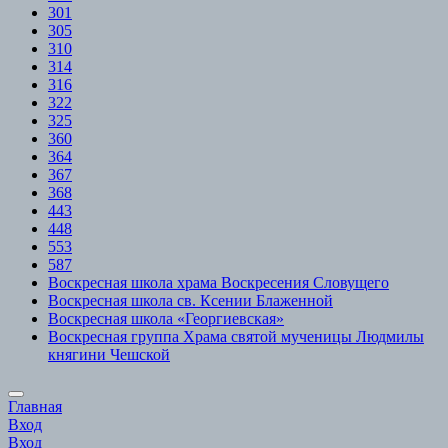
301
305
310
314
316
322
325
360
364
367
368
443
448
553
587
Воскресная школа храма Воскресения Словущего
Воскресная школа св. Ксении Блаженной
Воскресная школа «Георгиевская»
Воскресная группа Храма святой мученицы Людмилы
княгини Чешской
Scroll
Главная
to
Вход
Top
Вход