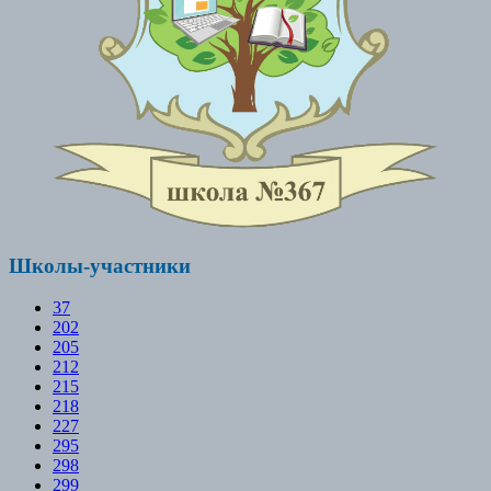
Школы-участники
37
202
205
212
215
218
227
295
298
299