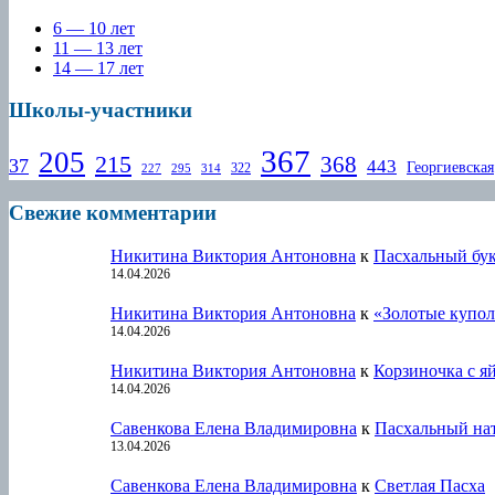
6 — 10 лет
11 — 13 лет
14 — 17 лет
Школы-участники
367
205
215
368
37
443
Георгиевская
322
227
295
314
Свежие комментарии
Никитина Виктория Антоновна
к
Пасхальный бу
14.04.2026
Никитина Виктория Антоновна
к
«Золотые купол
14.04.2026
Никитина Виктория Антоновна
к
Корзиночка с я
14.04.2026
Савенкова Елена Владимировна
к
Пасхальный на
13.04.2026
Савенкова Елена Владимировна
к
Светлая Пасха