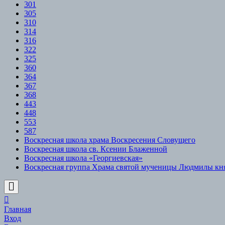
301
305
310
314
316
322
325
360
364
367
368
443
448
553
587
Воскресная школа храма Воскресения Словущего
Воскресная школа св. Ксении Блаженной
Воскресная школа «Георгиевская»
Воскресная группа Храма святой мученицы Людмилы кн
Scroll
to
Top
Главная
Вход