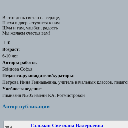
В этот день светло на сердце,
Пасха в дверь стучится к нам.
Шум и гам, улыбки, радость
Мы желаем счастья вам!
0
Возраст
:
6-10 лет
Авторы работы
:
Бойцова Софья
Педагоги-руководители/кураторы
:
Петрова Инна Геннадьевна, учитель начальных классов, педаг
Учебное заведение
:
Гимназия №205 имени Р.А. Ротмистровой
Автор публикации
Гальман Светлана Валерьевна
25,6