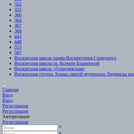
322
325
360
364
367
368
443
448
553
587
Воскресная школа храма Воскресения Словущего
Воскресная школа св. Ксении Блаженной
Воскресная школа «Георгиевская»
Воскресная группа Храма святой мученицы Людмилы кн
Scroll
Главная
to
Вход
Top
Вход
Регистрация
Регистрация
Авторизация
Регистрация
*
*