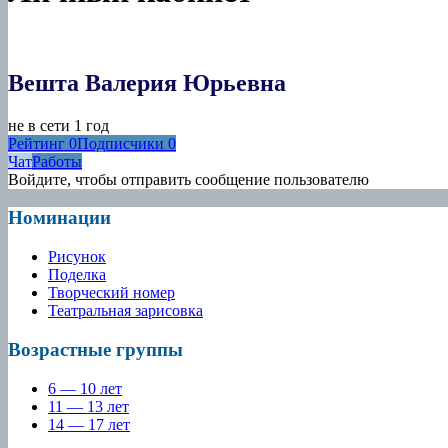
Вешта Валерия Юрьевна
не в сети 1 год
Рейтинг
0
Подписчики
0
Чат
Работы
Войдите, чтобы отправить сообщение пользователю
Номинации
Рисунок
Поделка
Творческий номер
Театральная зарисовка
Возрастные группы
6 — 10 лет
11 — 13 лет
14 — 17 лет