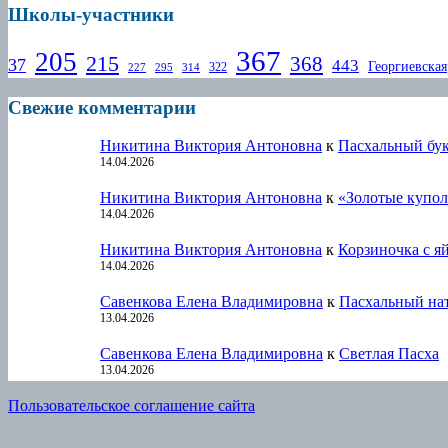
Школы-участники
367
205
215
368
37
443
Георгиевская
322
227
295
314
Свежие комментарии
Никитина Виктория Антоновна
к
Пасхальный бу
14.04.2026
Никитина Виктория Антоновна
к
«Золотые купол
14.04.2026
Никитина Виктория Антоновна
к
Корзиночка с я
14.04.2026
Савенкова Елена Владимировна
к
Пасхальный на
13.04.2026
Савенкова Елена Владимировна
к
Светлая Пасха
13.04.2026
Пользовательское соглашение сайта