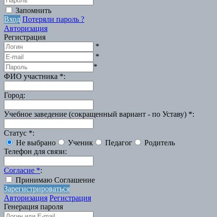
Запомнить
Вход
Потеряли пароль ?
Авторизация
Регистрация
*
*
*
ФИО участника
*
:
Город
:
Учебное заведение (сокращенный вариант - по Уставу)
*
:
Статус
*
:
Не выбрано
Ученик
Педагог
Родитель
Телефон для связи
:
Согласие
*
:
Принимаю Соглашение
Зарегистрироваться
Авторизация
Регистрация
Генерация пароля