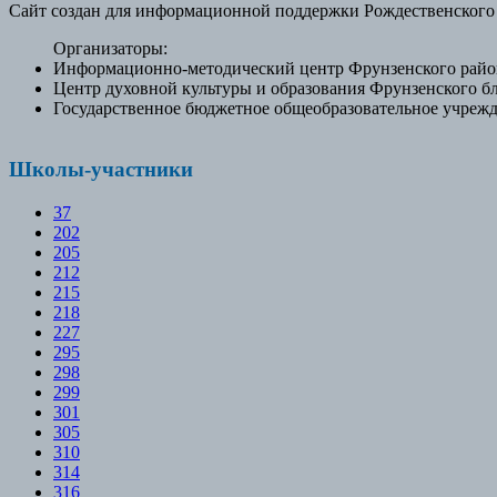
Сайт создан для информационной поддержки Рождественского
Организаторы:
Информационно-методический центр Фрунзенского район
Центр духовной культуры и образования Фрунзенского б
Государственное бюджетное общеобразовательное учрежд
Школы-участники
37
202
205
212
215
218
227
295
298
299
301
305
310
314
316