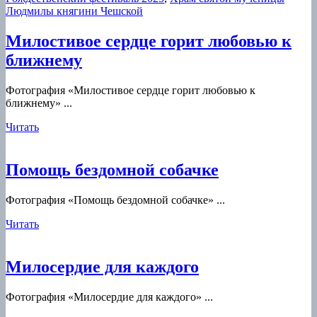
Людмилы княгини Чешской
Милостивое сердце горит любовью к
Милостивое
ближнему
сердце
Фотография «Милостивое сердце горит любовью к
горит
ближнему» ...
любовью
Читать
Читать
к
ближнему
Помощь
Помощь бездомной собачке
бездомной
Фотография «Помощь бездомной собачке» ...
собачке
Читать
Читать
Милосердие
Милосердие для каждого
для
Фотография «Милосердие для каждого» ...
каждого