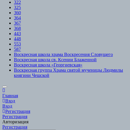
322
325
360
364
367
368
443
448
553
587
Воскресная школа храма Воскресения Словущего
Воскресная школа св. Ксении Блаженной
Воскресная школа «Георгиевская»
Воскресная группа Храма святой мученицы Людмилы
княгини Чешской
Scroll
to
Главная
Top
Вход
Вход
Регистрация
Регистрация
Авторизация
Регистрация