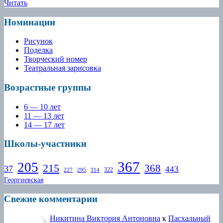
Читать
Читать
Номинации
Рисунок
Поделка
Творческий номер
Театральная зарисовка
Возрастные группы
6 — 10 лет
11 — 13 лет
14 — 17 лет
Школы-участники
367
205
215
368
37
443
322
227
295
314
Георгиевская
Свежие комментарии
Никитина Виктория Антоновна
к
Пасхальный