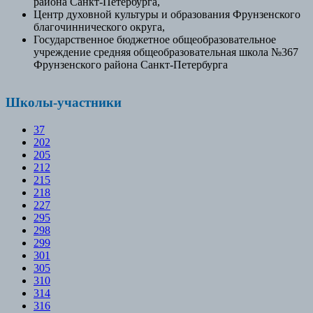
района Санкт-Петербурга,
Центр духовной культуры и образования Фрунзенского
благочиннического округа,
Государственное бюджетное общеобразовательное
учреждение средняя общеобразовательная школа №367
Фрунзенского района Санкт-Петербурга
Школы-участники
37
202
205
212
215
218
227
295
298
299
301
305
310
314
316