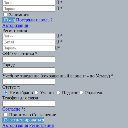
*
*
Запомнить
Вход
Потеряли пароль ?
Авторизация
Регистрация
*
*
*
ФИО участника
*
:
Город
:
Учебное заведение (сокращенный вариант - по Уставу)
*
:
Статус
*
:
Не выбрано
Ученик
Педагог
Родитель
Телефон для связи
:
Согласие
*
:
Принимаю Соглашение
Зарегистрироваться
Авторизация
Регистрация