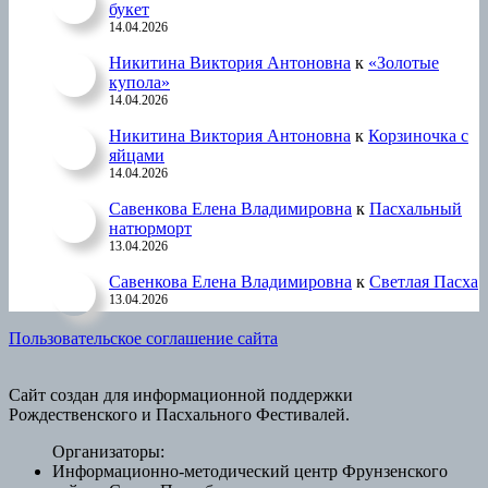
букет
14.04.2026
Никитина Виктория Антоновна
к
«Золотые
купола»
14.04.2026
Никитина Виктория Антоновна
к
Корзиночка с
яйцами
14.04.2026
Савенкова Елена Владимировна
к
Пасхальный
натюрморт
13.04.2026
Савенкова Елена Владимировна
к
Светлая Пасха
13.04.2026
Пользовательское соглашение сайта
Сайт создан для информационной поддержки
Рождественского и Пасхального Фестивалей.
Организаторы:
Информационно-методический центр Фрунзенского