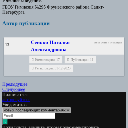
Учебное заведение
:
ГБОУ Гимназия №295 Фрунзенского района Санкт-
Петербурга
Автор публикации
Сенько Наталья
не в сети 7 месяцев
13
Александровна
Комментарии: 17
Публикации: 11
Регистрация: 31-12-2023
Навигация
Предыдущая
Предыдущее
Следующая
работа:
Следующее
по
работа:
Подписаться
записям
авторизуйтесь
Уведомить о
Пожалуйста, войдите, чтобы прокомментировать