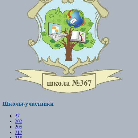
Школы-участники
37
202
205
212
215