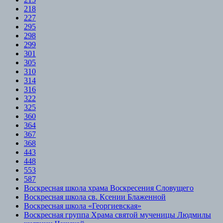
218
227
295
298
299
301
305
310
314
316
322
325
360
364
367
368
443
448
553
587
Воскресная школа храма Воскресения Словущего
Воскресная школа св. Ксении Блаженной
Воскресная школа «Георгиевская»
Воскресная группа Храма святой мученицы Людмилы