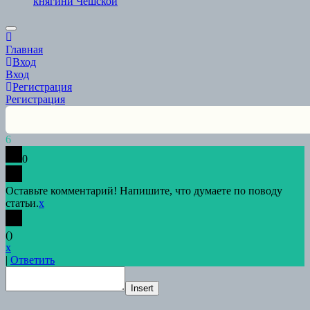
княгини Чешской
Scroll
to
Главная
Top
Вход
Вход
Регистрация
Регистрация
6
0
Оставьте комментарий! Напишите, что думаете по поводу
статьи.
x
(
)
x
|
Ответить
Insert