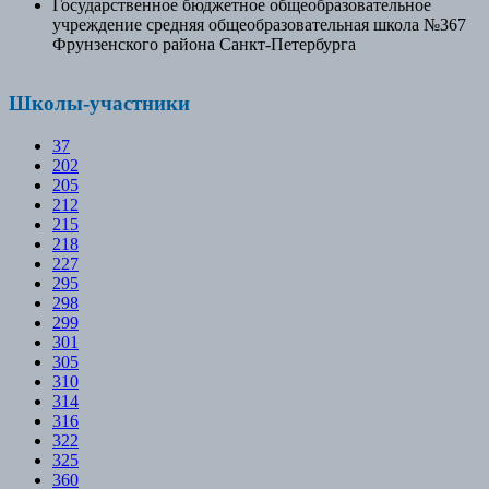
Государственное бюджетное общеобразовательное
учреждение средняя общеобразовательная школа №367
Фрунзенского района Санкт-Петербурга
Школы-участники
37
202
205
212
215
218
227
295
298
299
301
305
310
314
316
322
325
360