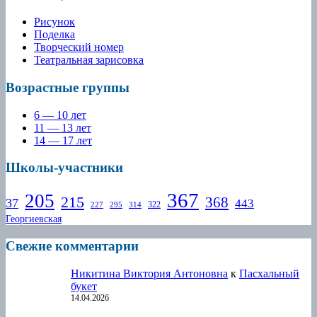
Рисунок
Поделка
Творческий номер
Театральная зарисовка
Возрастные группы
6 — 10 лет
11 — 13 лет
14 — 17 лет
Школы-участники
367
205
215
368
37
443
322
227
295
314
Георгиевская
Свежие комментарии
Никитина Виктория Антоновна
к
Пасхальный
букет
14.04.2026