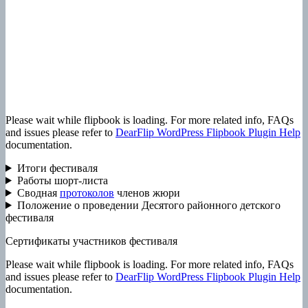
Please wait while flipbook is loading. For more related info, FAQs
and issues please refer to
DearFlip WordPress Flipbook Plugin Help
documentation.
Итоги фестиваля
Работы шорт-листа
Cводная
протоколов
членов жюри
Положение о проведении Десятого районного детского
фестиваля
Сертификаты участников фестиваля
Please wait while flipbook is loading. For more related info, FAQs
and issues please refer to
DearFlip WordPress Flipbook Plugin Help
documentation.