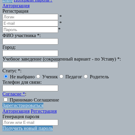
Авторизация
Регистрация
*
*
*
ФИО участника
*
:
Город
:
Учебное заведение (сокращенный вариант - по Уставу)
*
:
Статус
*
:
Не выбрано
Ученик
Педагог
Родитель
Телефон для связи
:
Согласие
*
:
Принимаю Соглашение
Зарегистрироваться
Авторизация
Регистрация
Генерация пароля
Получить новый пароль