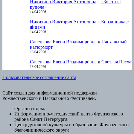
Никитина Виктория Антоновна
к
«Золотые
купола»
14.04.2026
Никитина Виктория Антоновна
к
Корзиночка с
яйцами
14.04.2026
Савенкова Елена Владимировна
к
Пасхальный
натюрморт
13.04.2026
Савенкова Елена Владимировна
к
Светлая Пасха
13.04.2026
Пользовательское соглашение сайта
Сайт создан для информационной поддержки
Рождественского и Пасхального Фестивалей.
Организаторы:
Информационно-методический центр Фрунзенского
района Санкт-Петербурга,
Центр духовной культуры и образования Фрунзенского
благочиннического округа,