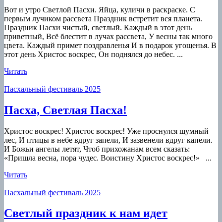
праздник
Вот и утро Светлой Пасхи. Яйца, куличи в раскраске. С
первым лучиком рассвета Праздник встретит вся планета.
Праздник Пасхи чистый, светлый. Каждый в этот день
приветный, Всё блестит в лучах рассвета, У весны так много
цвета. Каждый примет поздравленья И в подарок угощенья. В
этот день Христос воскрес, Он поднялся до небес. ...
Читать
Читать
Пасхальный фестиваль 2025
Пасха,
Пасха, Светлая Пасха!
Светлая
Христос воскрес! Христос воскрес! Уже проснулся шумный
Пасха!
лес, И птицы в небе вдруг запели, И зазвенели вдруг капели.
И Божьи ангелы летят, Чтоб прихожанам всем сказать:
«Пришла весна, пора чудес. Воистину Христос воскрес!» ...
Читать
Читать
Пасхальный фестиваль 2025
Светлый
Светлый праздник к нам идет