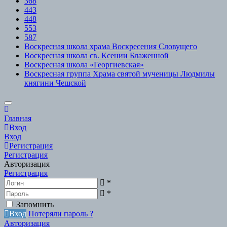
368
443
448
553
587
Воскресная школа храма Воскресения Словущего
Воскресная школа св. Ксении Блаженной
Воскресная школа «Георгиевская»
Воскресная группа Храма святой мученицы Людмилы
княгини Чешской
Scroll
to
Главная
Top
Вход
Вход
Регистрация
Регистрация
Авторизация
Регистрация
*
*
Запомнить
Вход
Потеряли пароль ?
Авторизация