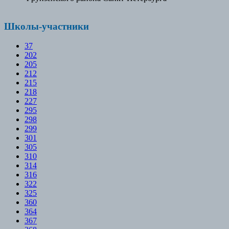
Школы-участники
37
202
205
212
215
218
227
295
298
299
301
305
310
314
316
322
325
360
364
367