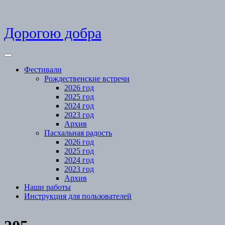
Skip
Дорогою добра
to
content
Open
Menu
Фестивали
Рождественские встречи
2026 год
2025 год
2024 год
2023 год
Архив
Пасхальная радость
2026 год
2025 год
2024 год
2023 год
Архив
Наши работы
Инструкция для пользователей
Close
Menu