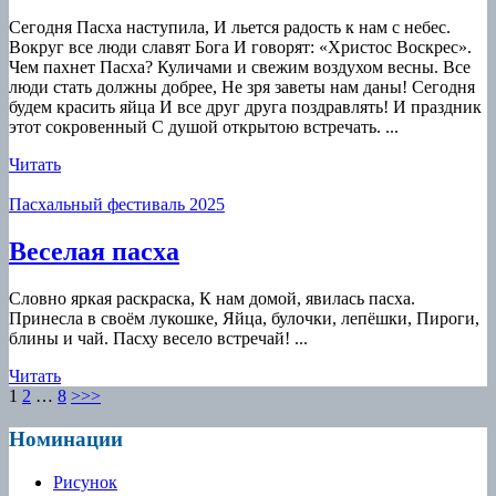
праздник
Сегодня Пасха наступила, И льется радость к нам с небес.
к
Вокруг все люди славят Бога И говорят: «Христос Воскрес».
нам
Чем пахнет Пасха? Куличами и свежим воздухом весны. Все
люди стать должны добрее, Не зря заветы нам даны! Сегодня
идет
будем красить яйца И все друг друга поздравлять! И праздник
этот сокровенный С душой открытою встречать. ...
Читать
Читать
Пасхальный фестиваль 2025
Веселая
Веселая пасха
пасха
Словно яркая раскраска, К нам домой, явилась пасха.
Принесла в своём лукошке, Яйца, булочки, лепёшки, Пироги,
блины и чай. Пасху весело встречай! ...
Читать
Читать
Пагинация
Page
Page
Page
1
2
…
8
>>>
записей
Номинации
Рисунок