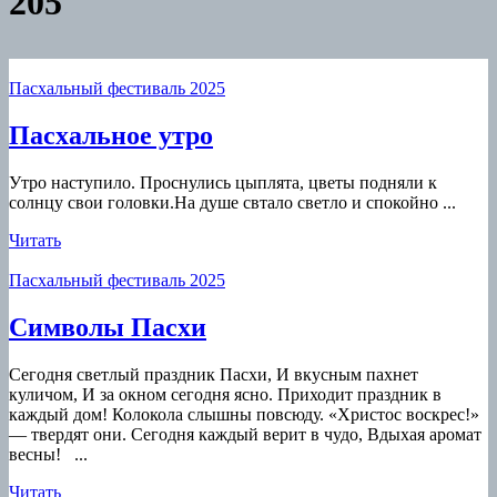
205
Пасхальный фестиваль 2025
Пасхальное
Пасхальное утро
утро
Утро наступило. Проснулись цыплята, цветы подняли к
солнцу свои головки.На душе свтало светло и спокойно ...
Читать
Читать
Пасхальный фестиваль 2025
Символы
Символы Пасхи
Пасхи
Сегодня светлый праздник Пасхи, И вкусным пахнет
куличом, И за окном сегодня ясно. Приходит праздник в
каждый дом! Колокола слышны повсюду. «Христос воскрес!»
— твердят они. Сегодня каждый верит в чудо, Вдыхая аромат
весны! ...
Читать
Читать