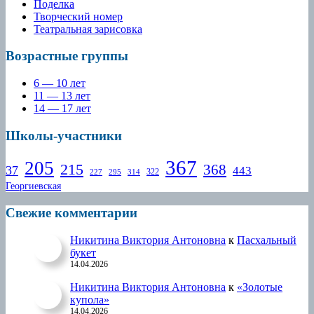
Поделка
Творческий номер
Театральная зарисовка
Возрастные группы
6 — 10 лет
11 — 13 лет
14 — 17 лет
Школы-участники
367
205
215
368
37
443
322
227
295
314
Георгиевская
Свежие комментарии
Никитина Виктория Антоновна
к
Пасхальный
букет
14.04.2026
Никитина Виктория Антоновна
к
«Золотые
купола»
14.04.2026