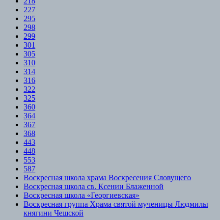
218
227
295
298
299
301
305
310
314
316
322
325
360
364
367
368
443
448
553
587
Воскресная школа храма Воскресения Словущего
Воскресная школа св. Ксении Блаженной
Воскресная школа «Георгиевская»
Воскресная группа Храма святой мученицы Людмилы
княгини Чешской