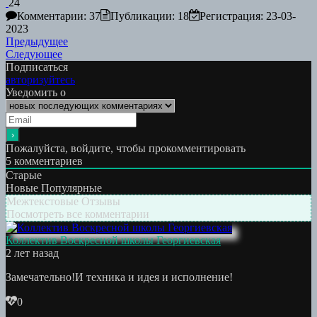
24
Комментарии: 37
Публикации: 18
Регистрация: 23-03-
2023
Навигация
Предыдущая
Предыдущее
Следующая
работа:
Следующее
по
работа:
Подписаться
записям
авторизуйтесь
Уведомить о
Пожалуйста, войдите, чтобы прокомментировать
5
комментариев
Старые
Новые
Популярные
Межтекстовые Отзывы
Посмотреть все комментарии
Коллектив Воскресной школы Георгиевская
2 лет назад
Замечательно!И техника и идея и исполнение!
0