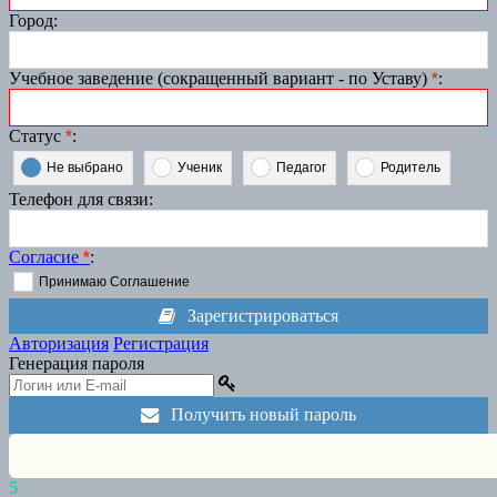
Город
:
Учебное заведение (сокращенный вариант - по Уставу)
*
:
Статус
*
:
Не выбрано
Ученик
Педагог
Родитель
Телефон для связи
:
Согласие
*
:
Принимаю Соглашение
Зарегистрироваться
Авторизация
Регистрация
Генерация пароля
Получить новый пароль
5