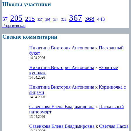
Школы-участники
367
205
215
368
37
443
322
227
295
314
Георгиевская
Свежие комментарии
Никитина Виктория Антоновна
к
Пасхальный
букет
14.04.2026
Никитина Виктория Антоновна
к
«Золотые
купола»
14.04.2026
Никитина Виктория Антоновна
к
Корзиночка с
яйцами
14.04.2026
Савенкова Елена Владимировна
к
Пасхальный
натюрморт
13.04.2026
Савенкова Елена Владимировна
к
Светлая Пасха