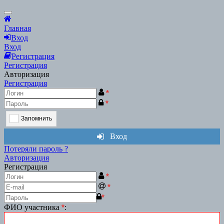
Scroll
to
Главная
Top
Вход
Вход
Регистрация
Регистрация
Авторизация
Регистрация
*
*
Запомнить
Вход
Потеряли пароль ?
Авторизация
Регистрация
*
*
*
ФИО участника
*
: