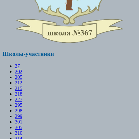
Школы-участники
37
202
205
212
215
218
227
295
298
299
301
305
310
314