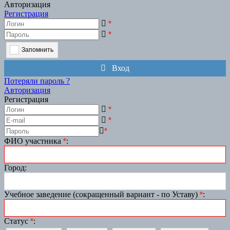
Авторизация
Регистрация
*
*
Запомнить
Вход
Потеряли пароль ?
Авторизация
Регистрация
*
*
*
ФИО участника
*
:
Город
:
Учебное заведение (сокращенный вариант - по Уставу)
*
:
Статус
*
: