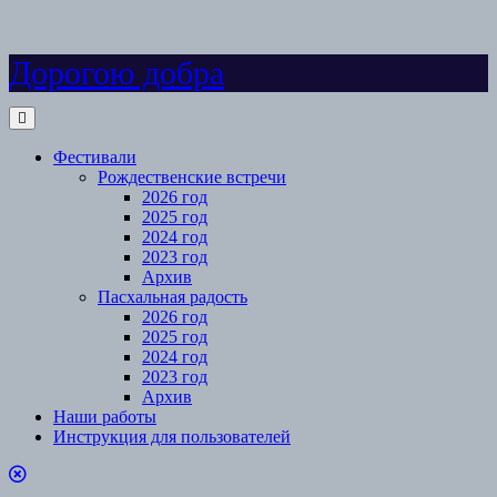
Skip
Дорогою добра
to
content
Open
Menu
Фестивали
Рождественские встречи
2026 год
2025 год
2024 год
2023 год
Архив
Пасхальная радость
2026 год
2025 год
2024 год
2023 год
Архив
Наши работы
Инструкция для пользователей
Close
Menu