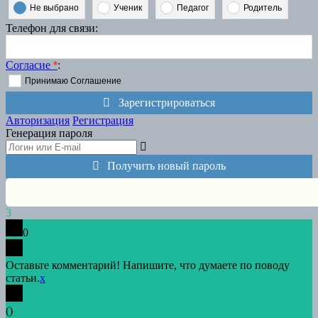
Не выбрано
Ученик
Педагог
Родитель
Телефон для связи
:
Согласие
*
:
Принимаю Соглашение
Зарегистрироваться
Авторизация
Регистрация
Генерация пароля
Получить новый пароль
3
0
Оставьте комментарий! Напишите, что думаете по поводу
статьи.
x
(
)