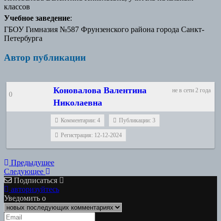
классов
Учебное заведение
:
ГБОУ Гимназия №587 Фрунзенского района города Санкт-
Петербурга
Автор публикации
Коновалова Валентина
не в сети 2 года
0
Николаевна
Комментарии: 4
Публикации: 3
Регистрация: 12-12-2024
Навигация
Предыдущая
Предыдущее
Следующая
работа:
Следующее
по
работа:
Подписаться
записям
авторизуйтесь
Уведомить о