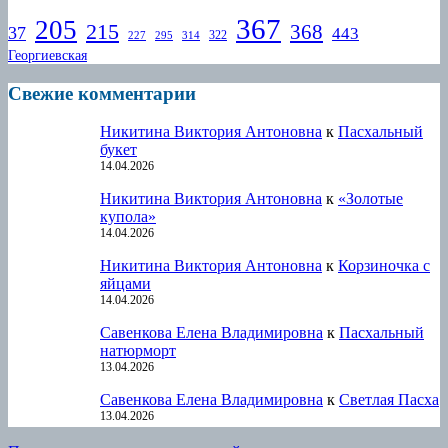
367
205
215
368
37
443
322
227
295
314
Георгиевская
Свежие комментарии
Никитина Виктория Антоновна
к
Пасхальный
букет
14.04.2026
Никитина Виктория Антоновна
к
«Золотые
купола»
14.04.2026
Никитина Виктория Антоновна
к
Корзиночка с
яйцами
14.04.2026
Савенкова Елена Владимировна
к
Пасхальный
натюрморт
13.04.2026
Савенкова Елена Владимировна
к
Светлая Пасха
13.04.2026