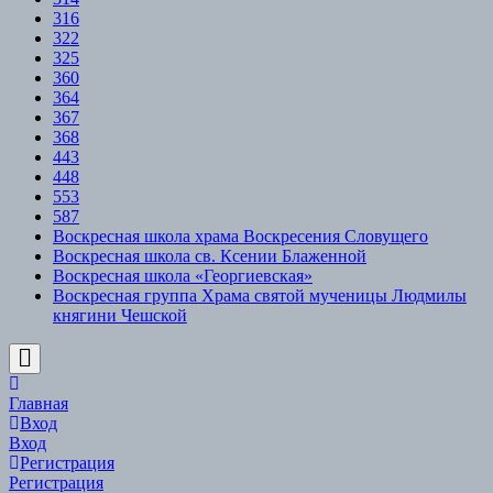
316
322
325
360
364
367
368
443
448
553
587
Воскресная школа храма Воскресения Словущего
Воскресная школа св. Ксении Блаженной
Воскресная школа «Георгиевская»
Воскресная группа Храма святой мученицы Людмилы
княгини Чешской
Scroll
to
Top
Главная
Вход
Вход
Регистрация
Регистрация