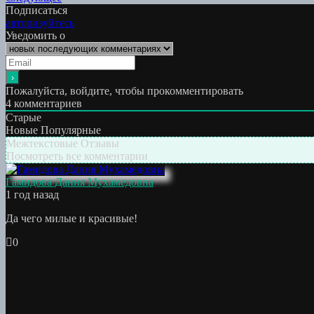
по
работа:
Подписаться
записям
авторизуйтесь
Уведомить о
Пожалуйста, войдите, чтобы прокомментировать
4
комментариев
Старые
Новые
Популярные
Межтекстовые Отзывы
Посмотреть все комментарии
Гамидова Дания Мухамедовна
1 год назад
Да чего милые и красивые!
0