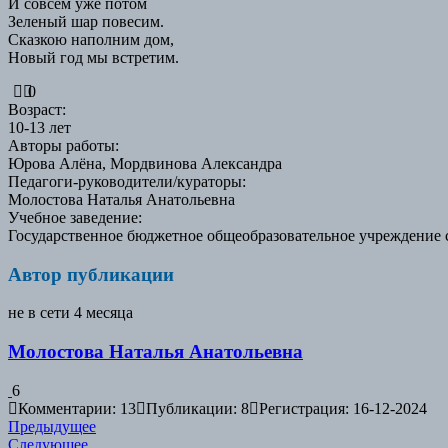
И совсем уже потом
Зеленый шар повесим.
Сказкою наполним дом,
Новый год мы встретим.
0
Возраст
:
10-13 лет
Авторы работы
:
Юрова Алёна, Мордвинова Александра
Педагоги-руководители/кураторы
:
Молостова Наталья Анатольевна
Учебное заведение
:
Государственное бюджетное общеобразовательное учреждение с
Автор публикации
не в сети 4 месяца
Молостова Наталья Анатольевна
6
Комментарии: 13
Публикации: 8
Регистрация: 16-12-2024
Навигация
Предыдущая
Предыдущее
Следующая
работа:
Следующее