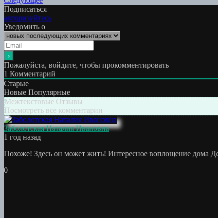
Следующее
по
работа:
Подписаться
записям
авторизуйтесь
Уведомить о
Пожалуйста, войдите, чтобы прокомментировать
1
Комментарий
Старые
Новые
Популярные
Межтекстовые Отзывы
Посмотреть все комментарии
Заболотская Наталия Ивановна
1 год назад
Похоже! Здесь он может жить! Интересное воплощение дома Д
0