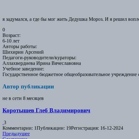
я задумался, а где бы мог жить Дедушка Мороз. И я решил вопл
0
Возраст
:
6-10 лет
Авторы работы
:
Шихирин Арсений
Педагоги-руководители/кураторы
:
Аллахвердиева Ирина Вячеславовна
Учебное заведение
:
Государственное бюджетное общеобразовательное учреждение 
Автор публикации
не в сети 8 месяцев
Коротышев Глеб Владимирович
3
Комментарии: 1
Публикации: 19
Регистрация: 16-12-2024
Навигация
Предыдущая
Предыдущее
Следующая
работа: