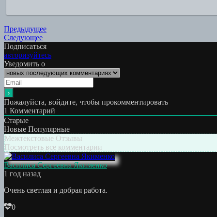
Навигация
Предыдущая
Предыдущее
Следующая
работа:
Следующее
по
работа:
Подписаться
записям
авторизуйтесь
Уведомить о
Пожалуйста, войдите, чтобы прокомментировать
1
Комментарий
Старые
Новые
Популярные
Межтекстовые Отзывы
Посмотреть все комментарии
Василиса Сергеевна Якименко
1 год назад
Очень светлая и добрая работа.
0