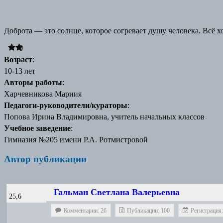
Доброта — это солнце, которое согревает душу человека. Всё х
0
Возраст
:
10-13 лет
Авторы работы
:
Харчевникова Мариия
Педагоги-руководители/кураторы
:
Попова Ирина Владимировна, учитель начальных классов
Учебное заведение
:
Гимназия №205 имени Р.А. Ротмистровой
Автор публикации
Гальман Светлана Валерьевна
25,6
Комментарии: 26
Публикации: 100
Регистрация: