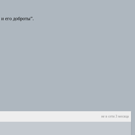
 и его доброты”.
не в сети 3 месяца