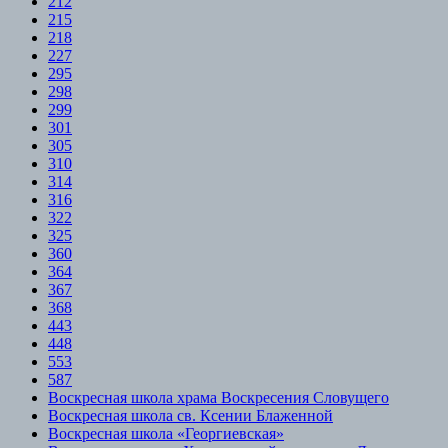
212
215
218
227
295
298
299
301
305
310
314
316
322
325
360
364
367
368
443
448
553
587
Воскресная школа храма Воскресения Словущего
Воскресная школа св. Ксении Блаженной
Воскресная школа «Георгиевская»