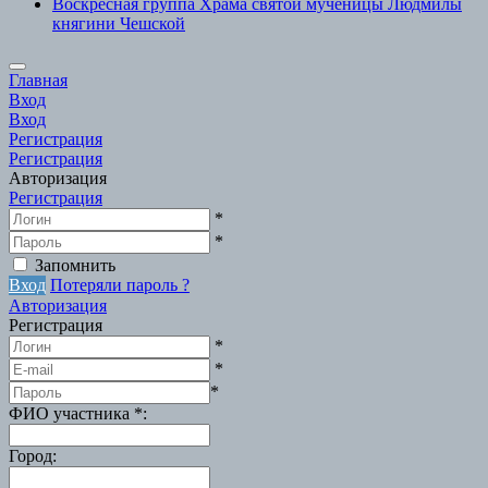
Воскресная группа Храма святой мученицы Людмилы
княгини Чешской
Scroll
Главная
to
Вход
Top
Вход
Регистрация
Регистрация
Авторизация
Регистрация
*
*
Запомнить
Вход
Потеряли пароль ?
Авторизация
Регистрация
*
*
*
ФИО участника
*
:
Город
: