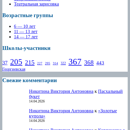
Театральная зарисовка
Возрастные группы
6 — 10 лет
11 — 13 лет
14 — 17 лет
Школы-участники
367
205
215
368
37
443
322
227
295
314
Георгиевская
Свежие комментарии
Никитина Виктория Антоновна
к
Пасхальный
букет
14.04.2026
Никитина Виктория Антоновна
к
«Золотые
купола»
14.04.2026