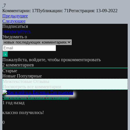
7
Комментарии: 17
Публикации: 71
Регистрация: 13-09-2022
Навигация
Предыдущая
Предыдущее
Следующая
работа:
Следующее
по
работа:
Подписаться
записям
авторизуйтесь
Уведомить о
Пожалуйста, войдите, чтобы прокомментировать
2
комментариев
Старые
Новые
Популярные
Межтекстовые Отзывы
Посмотреть все комментарии
Чигилейчик Евгения Евгеньевна
1 год назад
классно получилось!
0