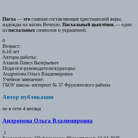
Пасха
—
это
главная составляющая христианской веры,
надежды на жизнь Вечную.
Пасхальный
цыплёнок
— один
из
пасхальных
символов и украшений.
0
Возраст
:
6-10 лет
Авторы работы
:
Аханов Павел Валерьевич
Педагоги-руководители/кураторы
:
Андропова Ольга Владимировна
Учебное заведение
:
ГБОУ школа- интернат № 37 Фрунзенского района
Автор публикации
не в сети 4 месяца
Андропова Ольга Владимировна
1