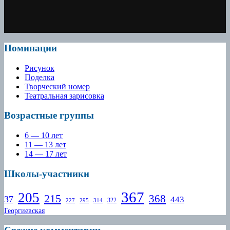
Номинации
Рисунок
Поделка
Творческий номер
Театральная зарисовка
Возрастные группы
6 — 10 лет
11 — 13 лет
14 — 17 лет
Школы-участники
367
205
215
368
37
443
322
227
295
314
Георгиевская