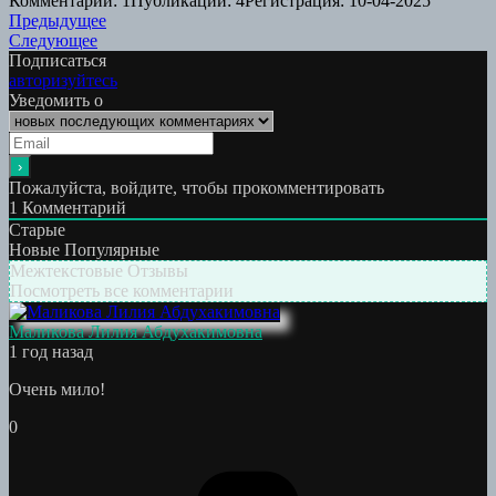
Комментарии: 1
Публикации: 4
Регистрация: 10-04-2025
Навигация
Предыдущая
Предыдущее
Следующая
работа:
Следующее
по
работа:
Подписаться
записям
авторизуйтесь
Уведомить о
Пожалуйста, войдите, чтобы прокомментировать
1
Комментарий
Старые
Новые
Популярные
Межтекстовые Отзывы
Посмотреть все комментарии
Маликова Лилия Абдухакимовна
1 год назад
Очень мило!
0