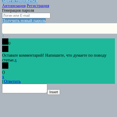
Зарегистрироваться
Авторизация
Регистрация
Генерация пароля
Получить новый пароль
1
0
Оставьте комментарий! Напишите, что думаете по поводу
статьи.
x
(
)
x
|
Ответить
Insert