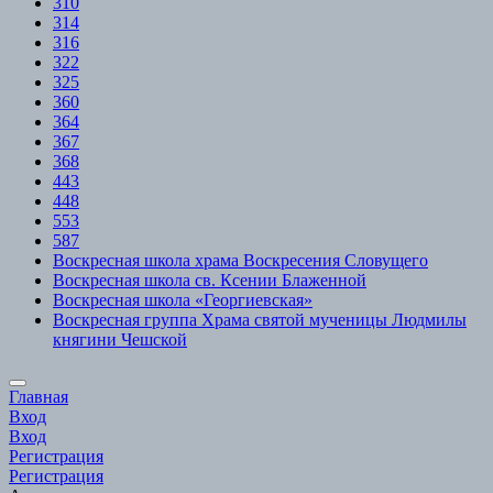
310
314
316
322
325
360
364
367
368
443
448
553
587
Воскресная школа храма Воскресения Словущего
Воскресная школа св. Ксении Блаженной
Воскресная школа «Георгиевская»
Воскресная группа Храма святой мученицы Людмилы
княгини Чешской
Scroll
Главная
to
Вход
Top
Вход
Регистрация
Регистрация