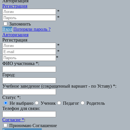
Авторизация
Регистрация
*
*
Запомнить
Вход
Потеряли пароль ?
Авторизация
Регистрация
*
*
*
ФИО участника
*
:
Город
:
Учебное заведение (сокращенный вариант - по Уставу)
*
:
Статус
*
:
Не выбрано
Ученик
Педагог
Родитель
Телефон для связи
:
Согласие
*
:
Принимаю Соглашение