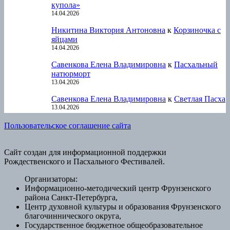
купола»
14.04.2026
Никитина Виктория Антоновна
к
Корзиночка с
яйцами
14.04.2026
Савенкова Елена Владимировна
к
Пасхальный
натюрморт
13.04.2026
Савенкова Елена Владимировна
к
Светлая Пасха
13.04.2026
Пользовательское соглашение сайта
Сайт создан для информационной поддержки
Рождественского и Пасхального Фестивалей.
Организаторы:
Информационно-методический центр Фрунзенского
района Санкт-Петербурга,
Центр духовной культуры и образования Фрунзенского
благочиннического округа,
Государственное бюджетное общеобразовательное