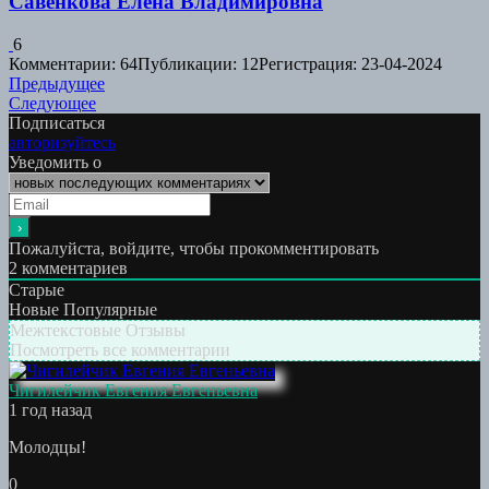
Савенкова Елена Владимировна
6
Комментарии: 64
Публикации: 12
Регистрация: 23-04-2024
Навигация
Предыдущая
Предыдущее
Следующая
работа:
Следующее
по
работа:
Подписаться
записям
авторизуйтесь
Уведомить о
Пожалуйста, войдите, чтобы прокомментировать
2
комментариев
Старые
Новые
Популярные
Межтекстовые Отзывы
Посмотреть все комментарии
Чигилейчик Евгения Евгеньевна
1 год назад
Молодцы!
0