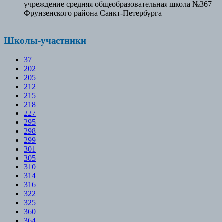
учреждение средняя общеобразовательная школа №367
Фрунзенского района Санкт-Петербурга
Школы-участники
37
202
205
212
215
218
227
295
298
299
301
305
310
314
316
322
325
360
364