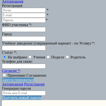
Авторизация
Регистрация
*
*
*
ФИО участника
*
:
Город
:
Учебное заведение (сокращенный вариант - по Уставу)
*
:
Статус
*
:
Не выбрано
Ученик
Педагог
Родитель
Телефон для связи
:
Согласие
*
:
Принимаю Соглашение
Зарегистрироваться
Авторизация
Регистрация
Генерация пароля
Получить новый пароль