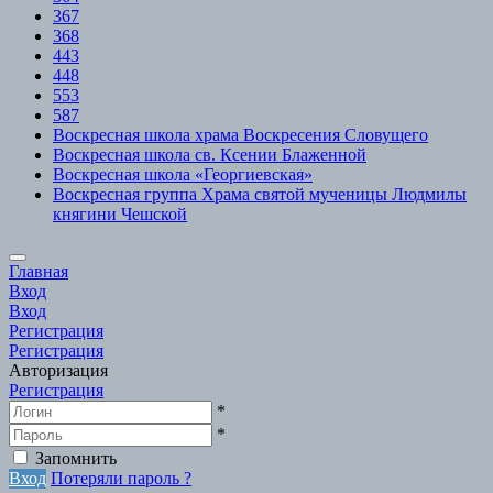
367
368
443
448
553
587
Воскресная школа храма Воскресения Словущего
Воскресная школа св. Ксении Блаженной
Воскресная школа «Георгиевская»
Воскресная группа Храма святой мученицы Людмилы
княгини Чешской
Scroll
Главная
to
Вход
Top
Вход
Регистрация
Регистрация
Авторизация
Регистрация
*
*
Запомнить
Вход
Потеряли пароль ?