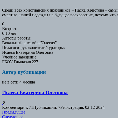
Среди всех христианских праздников – Пасха Христова – самы
смертью, нашей надежды на будущее воскресение, потому, что 
0
Возраст
:
6-10 лет
Авторы работы
:
Вокальный ансамбль"Элегия"
Педагоги-руководители/кураторы
:
Исаева Екатерина Олеговна
Учебное заведение
:
ГБОУ Гимназия 227
Автор публикации
не в сети 4 месяца
Исаева Екатерина Олеговна
8
Комментарии: 71
Публикации: 7
Регистрация: 02-12-2024
Навигация
Предыдущая
Предыдущее
Следующая
работа:
Следующее