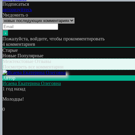
по
работа:
Подписаться
записям
авторизуйтесь
Уведомить о
Пожалуйста, войдите, чтобы прокомментировать
4
комментариев
Старые
Новые
Популярные
Межтекстовые Отзывы
Посмотреть все комментарии
Автор
Исаева Екатерина Олеговна
1 год назад
Молодцы!
0