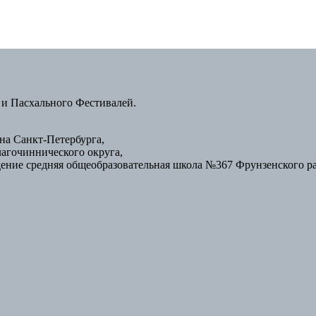
 и Пасхального Фестивалей.
а Санкт-Петербурга,
лагочиннического округа,
ение средняя общеобразовательная школа №367 Фрунзенского р