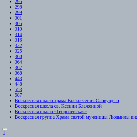
295
298
299
301
305
310
314
316
322
325
360
364
367
368
443
448
553
587
Воскресная школа храма Воскресения Словущего
Воскресная школа св. Ксении Блаженной
Воскресная школа «Георгиевская»
Воскресная группа Храма святой мученицы Людмилы кн
Scroll
to