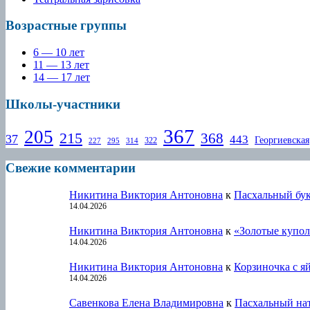
Возрастные группы
6 — 10 лет
11 — 13 лет
14 — 17 лет
Школы-участники
367
205
215
368
37
443
Георгиевская
322
227
295
314
Свежие комментарии
Никитина Виктория Антоновна
к
Пасхальный бу
14.04.2026
Никитина Виктория Антоновна
к
«Золотые купол
14.04.2026
Никитина Виктория Антоновна
к
Корзиночка с я
14.04.2026
Савенкова Елена Владимировна
к
Пасхальный на