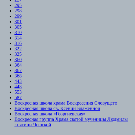
295
298
299
301
305
310
314
316
322
325
360
364
367
368
443
448
553
587
Воскресная школа храма Воскресения Словущего
Воскресная школа св. Ксении Блаженной
Воскресная школа «Георгиевская»
Воскресная группа Храма святой мученицы Людмилы
княгини Чешской