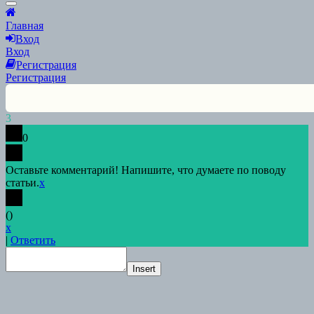
Scroll
to
Главная
Top
Вход
Вход
Регистрация
Регистрация
3
0
Оставьте комментарий! Напишите, что думаете по поводу
статьи.
x
(
)
x
|
Ответить
Insert