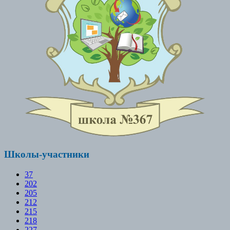
Школы-участники
37
202
205
212
215
218
227