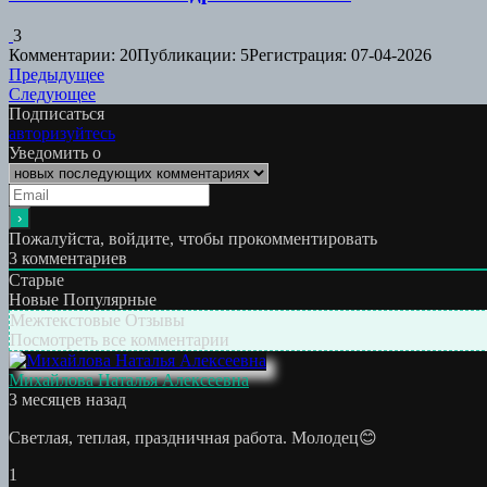
3
Комментарии: 20
Публикации: 5
Регистрация: 07-04-2026
Навигация
Предыдущая
Предыдущее
Следующая
работа:
Следующее
по
работа:
Подписаться
записям
авторизуйтесь
Уведомить о
Пожалуйста, войдите, чтобы прокомментировать
3
комментариев
Старые
Новые
Популярные
Межтекстовые Отзывы
Посмотреть все комментарии
Михайлова Наталья Алексеевна
3 месяцев назад
Светлая, теплая, праздничная работа. Молодец😊
1