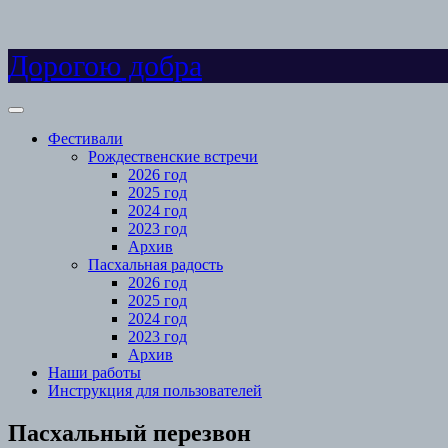
Skip
Дорогою добра
to
content
Open
Menu
Фестивали
Рождественские встречи
2026 год
2025 год
2024 год
2023 год
Архив
Пасхальная радость
2026 год
2025 год
2024 год
2023 год
Архив
Наши работы
Инструкция для пользователей
Close
Пасхальный перезвон
Menu