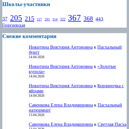
Школы-участники
367
205
215
368
37
443
322
227
295
314
Георгиевская
Свежие комментарии
Никитина Виктория Антоновна
к
Пасхальный
букет
14.04.2026
Никитина Виктория Антоновна
к
«Золотые
купола»
14.04.2026
Никитина Виктория Антоновна
к
Корзиночка с
яйцами
14.04.2026
Савенкова Елена Владимировна
к
Пасхальный
натюрморт
13.04.2026
Савенкова Елена Владимировна
к
Светлая Пасха