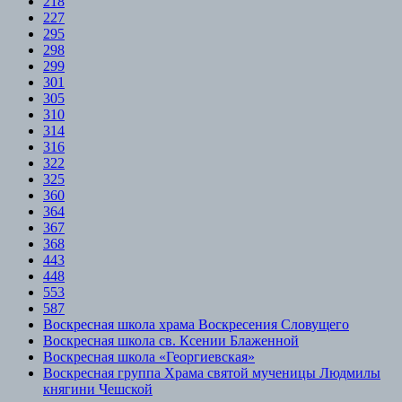
218
227
295
298
299
301
305
310
314
316
322
325
360
364
367
368
443
448
553
587
Воскресная школа храма Воскресения Словущего
Воскресная школа св. Ксении Блаженной
Воскресная школа «Георгиевская»
Воскресная группа Храма святой мученицы Людмилы
княгини Чешской