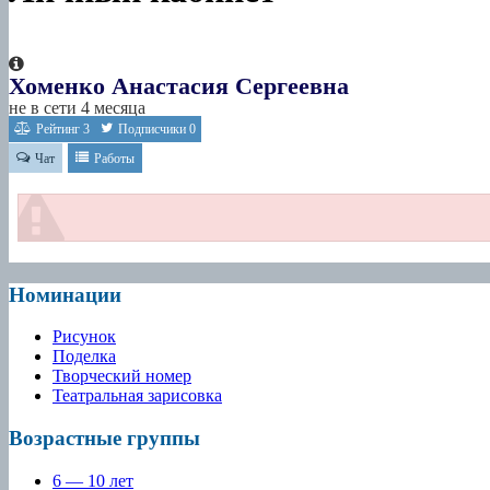
Хоменко Анастасия Сергеевна
не в сети 4 месяца
Рейтинг
3
Подписчики
0
Чат
Работы
Номинации
Рисунок
Поделка
Творческий номер
Театральная зарисовка
Возрастные группы
6 — 10 лет