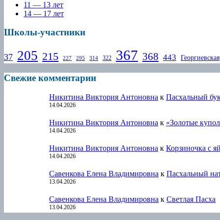
11 — 13 лет
14 — 17 лет
Школы-участники
367
205
215
368
37
443
Георгиевская
322
227
295
314
Свежие комментарии
Никитина Виктория Антоновна
к
Пасхальный бу
14.04.2026
Никитина Виктория Антоновна
к
«Золотые купол
14.04.2026
Никитина Виктория Антоновна
к
Корзиночка с я
14.04.2026
Савенкова Елена Владимировна
к
Пасхальный на
13.04.2026
Савенкова Елена Владимировна
к
Светлая Пасха
13.04.2026