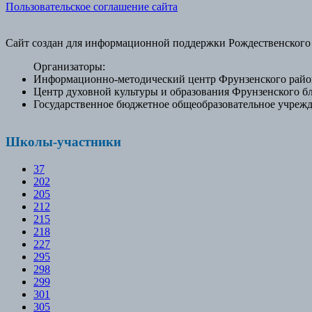
Пользовательское соглашение сайта
Сайт создан для информационной поддержки Рождественского
Организаторы:
Информационно-методический центр Фрунзенского район
Центр духовной культуры и образования Фрунзенского б
Государственное бюджетное общеобразовательное учрежд
Школы-участники
37
202
205
212
215
218
227
295
298
299
301
305