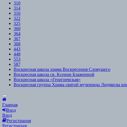
310
314
316
322
325
360
364
367
368
443
448
553
587
Воскресная школа храма Воскресения Словущего
Воскресная школа св. Ксении Блаженной
Воскресная школа «Георгиевская»
Воскресная группа Храма святой мученицы Людмилы кн
Scroll
to
Главная
Top
Вход
Вход
Регистрация
Регистрация