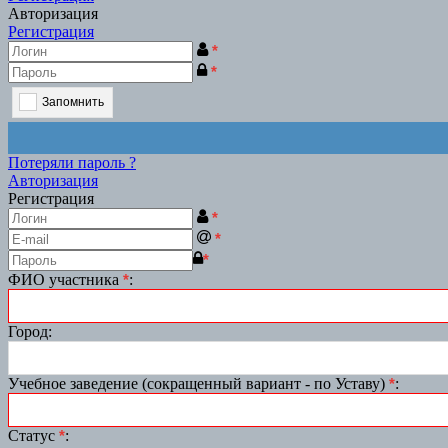
Авторизация
Регистрация
*
*
Запомнить
Потеряли пароль ?
Авторизация
Регистрация
*
*
*
ФИО участника
*
:
Город
:
Учебное заведение (сокращенный вариант - по Уставу)
*
:
Статус
*
: