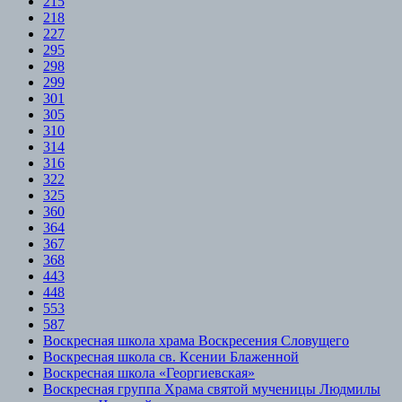
215
218
227
295
298
299
301
305
310
314
316
322
325
360
364
367
368
443
448
553
587
Воскресная школа храма Воскресения Словущего
Воскресная школа св. Ксении Блаженной
Воскресная школа «Георгиевская»
Воскресная группа Храма святой мученицы Людмилы