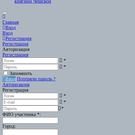
княгини Чешской
Scroll
to
Главная
Top
Вход
Вход
Регистрация
Регистрация
Авторизация
Регистрация
*
*
Запомнить
Вход
Потеряли пароль ?
Авторизация
Регистрация
*
*
*
ФИО участника
*
:
Город
: