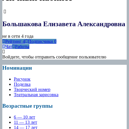
Большакова Елизавета Александровна
не в сети 4 года
Рейтинг
4
Подписчики
0
Чат
Работы
Войдите, чтобы отправить сообщение пользователю
Номинации
Рисунок
Поделка
Творческий номер
Театральная зарисовка
Возрастные группы
6 — 10 лет
11 — 13 лет
14 — 17 лет