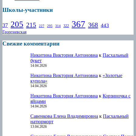
Школы-участники
367
205
215
368
37
443
322
227
295
314
Георгиевская
Свежие комментарии
Никитина Виктория Антоновна
к
Пасхальный
букет
14.04.2026
Никитина Виктория Антоновна
к
«Золотые
купола»
14.04.2026
Никитина Виктория Антоновна
к
Корзиночка с
яйцами
14.04.2026
Савенкова Елена Владимировна
к
Пасхальный
натюрморт
13.04.2026