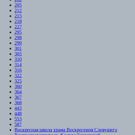
205
212
215
218
227
295
298
299
301
305
310
314
316
322
325
360
364
367
368
443
448
553
587
Воскресная школа храма Воскресения Словущего