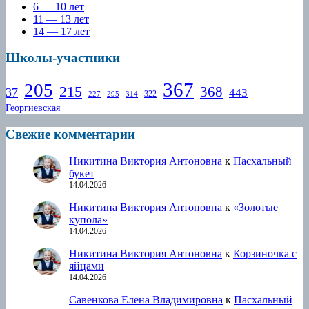
6 — 10 лет
11 — 13 лет
14 — 17 лет
Школы-участники
367
205
215
368
37
443
322
227
295
314
Георгиевская
Свежие комментарии
Никитина Виктория Антоновна
к
Пасхальный
букет
14.04.2026
Никитина Виктория Антоновна
к
«Золотые
купола»
14.04.2026
Никитина Виктория Антоновна
к
Корзиночка с
яйцами
14.04.2026
Савенкова Елена Владимировна
к
Пасхальный