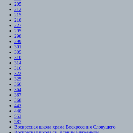
205
212
215
218
227
295
298
299
301
305
310
314
316
322
325
360
364
367
368
443
448
553
587
Воскресная школа храма Воскресения Словущего
Воскресная школа св. Ксении Блаженной