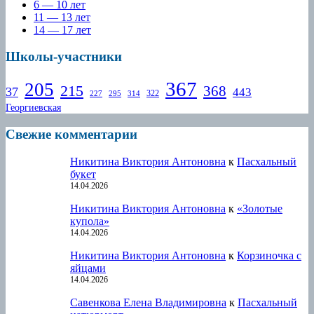
6 — 10 лет
11 — 13 лет
14 — 17 лет
Школы-участники
367
205
215
368
37
443
322
227
295
314
Георгиевская
Свежие комментарии
Никитина Виктория Антоновна
к
Пасхальный
букет
14.04.2026
Никитина Виктория Антоновна
к
«Золотые
купола»
14.04.2026
Никитина Виктория Антоновна
к
Корзиночка с
яйцами
14.04.2026
Савенкова Елена Владимировна
к
Пасхальный