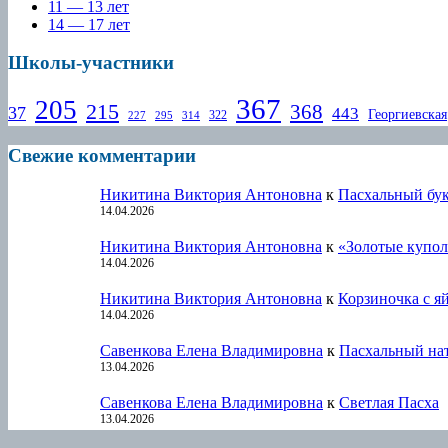
11 — 13 лет
14 — 17 лет
Школы-участники
367
205
215
368
37
443
Георгиевская
322
227
295
314
Свежие комментарии
Никитина Виктория Антоновна
к
Пасхальный бу
14.04.2026
Никитина Виктория Антоновна
к
«Золотые купол
14.04.2026
Никитина Виктория Антоновна
к
Корзиночка с я
14.04.2026
Савенкова Елена Владимировна
к
Пасхальный на
13.04.2026
Савенкова Елена Владимировна
к
Светлая Пасха
13.04.2026