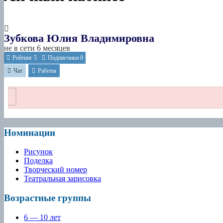
Зубкова Юлия Владимировна
не в сети 6 месяцев
Рейтинг
5
Подписчики
0
Чат
Работы
Номинации
Рисунок
Поделка
Творческий номер
Театральная зарисовка
Возрастные группы
6 — 10 лет