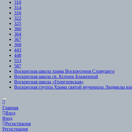
310
314
316
322
325
360
364
367
368
443
448
553
587
Воскресная школа храма Воскресения Словущего
Воскресная школа св. Ксении Блаженной
Воскресная школа «Георгиевская»
Воскресная группа Храма святой мученицы Людмилы кн
Scroll
to
Главная
Top
Вход
Вход
Регистрация
Регистрация