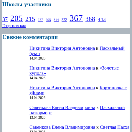
Школы-участники
367
205
215
368
37
443
322
227
295
314
Георгиевская
Свежие комментарии
Никитина Виктория Антоновна
к
Пасхальный
букет
14.04.2026
Никитина Виктория Антоновна
к
«Золотые
купола»
14.04.2026
Никитина Виктория Антоновна
к
Корзиночка с
яйцами
14.04.2026
Савенкова Елена Владимировна
к
Пасхальный
натюрморт
13.04.2026
Савенкова Елена Владимировна
к
Светлая Пасха