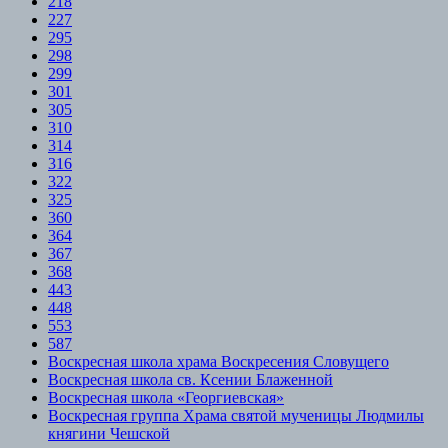
218
227
295
298
299
301
305
310
314
316
322
325
360
364
367
368
443
448
553
587
Воскресная школа храма Воскресения Словущего
Воскресная школа св. Ксении Блаженной
Воскресная школа «Георгиевская»
Воскресная группа Храма святой мученицы Людмилы
княгини Чешской