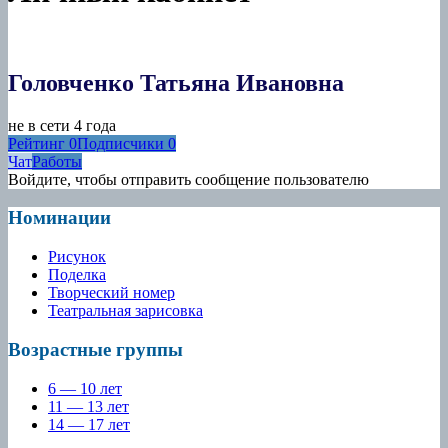
Головченко Татьяна Ивановна
не в сети 4 года
Рейтинг
0
Подписчики
0
Чат
Работы
Войдите, чтобы отправить сообщение пользователю
Номинации
Рисунок
Поделка
Творческий номер
Театральная зарисовка
Возрастные группы
6 — 10 лет
11 — 13 лет
14 — 17 лет