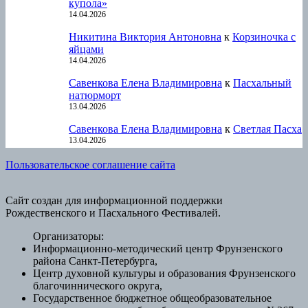
купола»
14.04.2026
Никитина Виктория Антоновна
к
Корзиночка с
яйцами
14.04.2026
Савенкова Елена Владимировна
к
Пасхальный
натюрморт
13.04.2026
Савенкова Елена Владимировна
к
Светлая Пасха
13.04.2026
Пользовательское соглашение сайта
Сайт создан для информационной поддержки
Рождественского и Пасхального Фестивалей.
Организаторы:
Информационно-методический центр Фрунзенского
района Санкт-Петербурга,
Центр духовной культуры и образования Фрунзенского
благочиннического округа,
Государственное бюджетное общеобразовательное