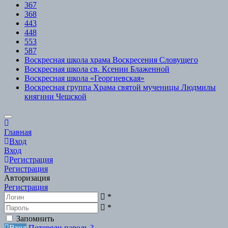
367
368
443
448
553
587
Воскресная школа храма Воскресения Словущего
Воскресная школа св. Ксении Блаженной
Воскресная школа «Георгиевская»
Воскресная группа Храма святой мученицы Людмилы
княгини Чешской
Scroll
to
Главная
Top
Вход
Вход
Регистрация
Регистрация
Авторизация
Регистрация
*
*
Запомнить
Вход
Потеряли пароль ?