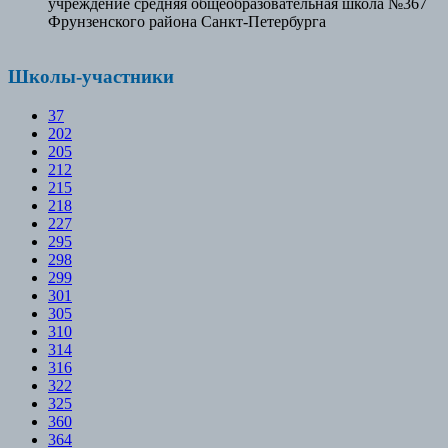
учреждение средняя общеобразовательная школа №367
Фрунзенского района Санкт-Петербурга
Школы-участники
37
202
205
212
215
218
227
295
298
299
301
305
310
314
316
322
325
360
364