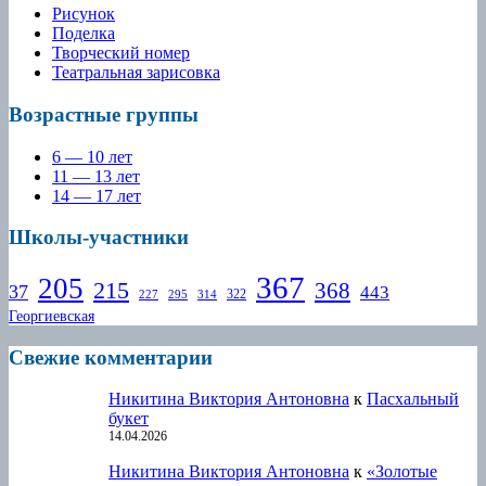
Рисунок
Поделка
Творческий номер
Театральная зарисовка
Возрастные группы
6 — 10 лет
11 — 13 лет
14 — 17 лет
Школы-участники
367
205
215
368
37
443
322
227
295
314
Георгиевская
Свежие комментарии
Никитина Виктория Антоновна
к
Пасхальный
букет
14.04.2026
Никитина Виктория Антоновна
к
«Золотые