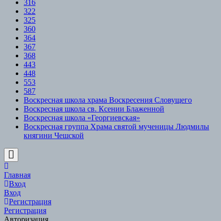
316
322
325
360
364
367
368
443
448
553
587
Воскресная школа храма Воскресения Словущего
Воскресная школа св. Ксении Блаженной
Воскресная школа «Георгиевская»
Воскресная группа Храма святой мученицы Людмилы
княгини Чешской
Scroll
to
Top
Главная
Вход
Вход
Регистрация
Регистрация
Авторизация