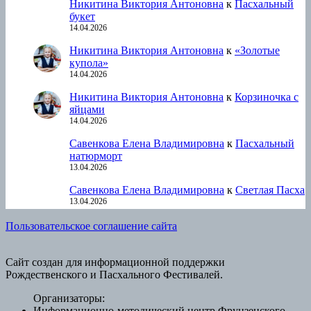
Никитина Виктория Антоновна
к
Пасхальный
букет
14.04.2026
Никитина Виктория Антоновна
к
«Золотые
купола»
14.04.2026
Никитина Виктория Антоновна
к
Корзиночка с
яйцами
14.04.2026
Савенкова Елена Владимировна
к
Пасхальный
натюрморт
13.04.2026
Савенкова Елена Владимировна
к
Светлая Пасха
13.04.2026
Пользовательское соглашение сайта
Сайт создан для информационной поддержки
Рождественского и Пасхального Фестивалей.
Организаторы:
Информационно-методический центр Фрунзенского