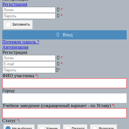
Регистрация
*
*
Запомнить
Вход
Потеряли пароль ?
Авторизация
Регистрация
*
*
*
ФИО участника
*
:
Город
:
Учебное заведение (сокращенный вариант - по Уставу)
*
:
Статус
*
:
Не выбрано
Ученик
Педагог
Родитель