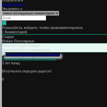
Подписаться
записям
авторизуйтесь
Уведомить о
Пожалуйста, войдите, чтобы прокомментировать
1
Комментарий
Старые
Новые
Популярные
Межтекстовые Отзывы
Посмотреть все комментарии
Сомсикова Ирина Валентиновна
3 лет назад
Получилось передать радость!
0