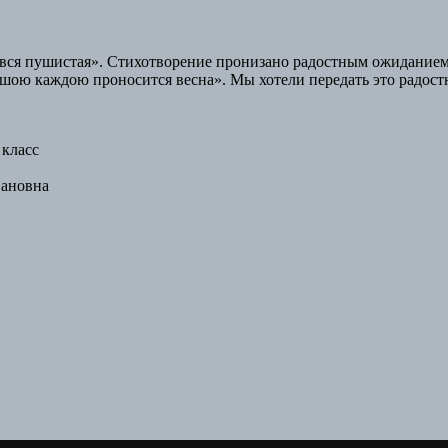
 вся пушистая». Стихотворение пронизано радостным ожиданием
душою каждою проносится весна». Мы хотели передать это радост
 класс
вановна