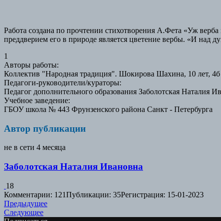
Работа создана по прочтении стихотворения А.Фета «Уж верба
преддверием его в природе является цветение вербы. «И над 
1
Авторы работы
:
Коллектив "Народная традиция". Шокирова Шахина, 10 лет, 4б
Педагоги-руководители/кураторы
:
Педагог дополнительного образования Заболотская Наталия И
Учебное заведение
:
ГБОУ школа № 443 Фрунзенского района Санкт - Петербурга
Автор публикации
не в сети 4 месяца
Заболотская Наталия Ивановна
18
Комментарии: 121
Публикации: 35
Регистрация: 15-01-2023
Навигация
Предыдущая
Предыдущее
Следующая
работа:
Следующее
по
работа: