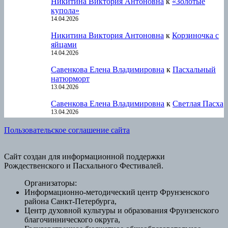
Никитина Виктория Антоновна
к
«Золотые
купола»
14.04.2026
Никитина Виктория Антоновна
к
Корзиночка с
яйцами
14.04.2026
Савенкова Елена Владимировна
к
Пасхальный
натюрморт
13.04.2026
Савенкова Елена Владимировна
к
Светлая Пасха
13.04.2026
Пользовательское соглашение сайта
Сайт создан для информационной поддержки
Рождественского и Пасхального Фестивалей.
Организаторы:
Информационно-методический центр Фрунзенского
района Санкт-Петербурга,
Центр духовной культуры и образования Фрунзенского
благочиннического округа,