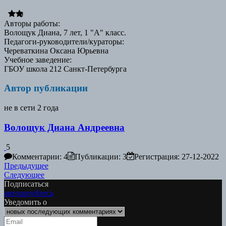
0
Авторы работы
:
Волощук Диана, 7 лет, 1 "А" класс.
Педагоги-руководители/кураторы
:
Череваткина Оксана Юрьевна
Учебное заведение
:
ГБОУ школа 212 Санкт-Петербурга
Автор публикации
не в сети 2 года
Волощук Диана Андреевна
5
Комментарии: 4
Публикации: 3
Регистрация: 27-12-2022
Навигация
Предыдущая
Предыдущее
Следующая
работа:
Следующее
по
работа:
Подписаться
записям
авторизуйтесь
Уведомить о