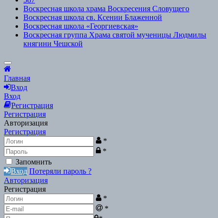
Воскресная школа храма Воскресения Словущего
Воскресная школа св. Ксении Блаженной
Воскресная школа «Георгиевская»
Воскресная группа Храма святой мученицы Людмилы
княгини Чешской
Scroll
to
Главная
Top
Вход
Вход
Регистрация
Регистрация
Авторизация
Регистрация
*
*
Запомнить
Вход
Потеряли пароль ?
Авторизация
Регистрация
*
*