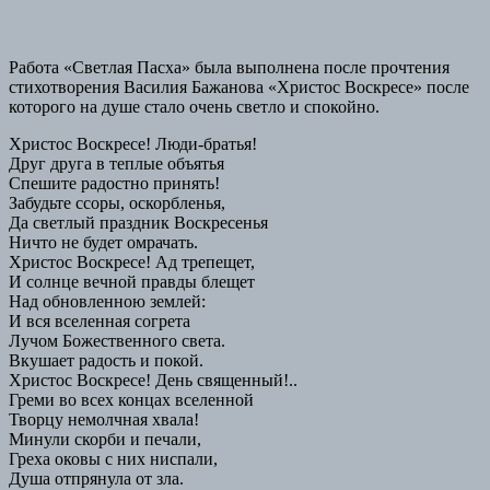
Работа «Светлая Пасха» была выполнена после прочтения
стихотворения Василия Бажанова «Христос Воскресе» после
которого на душе стало очень светло и спокойно.
Христос Воскресе! Люди-братья!
Друг друга в теплые объятья
Спешите радостно принять!
Забудьте ссоры, оскорбленья,
Да светлый праздник Воскресенья
Ничто не будет омрачать.
Христос Воскресе! Ад трепещет,
И солнце вечной правды блещет
Над обновленною землей:
И вся вселенная согрета
Лучом Божественного света.
Вкушает радость и покой.
Христос Воскресе! День священный!..
Греми во всех концах вселенной
Творцу немолчная хвала!
Минули скорби и печали,
Греха оковы с них ниспали,
Душа отпрянула от зла.