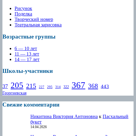
Рисунок
Поделка
Творческий номер
Театральная зарисовка
Возрастные группы
6 — 10 лет
11 — 13 лет
14 — 17 лет
Школы-участники
367
205
215
368
37
443
322
227
295
314
Георгиевская
Свежие комментарии
Никитина Виктория Антоновна
к
Пасхальный
букет
14.04.2026