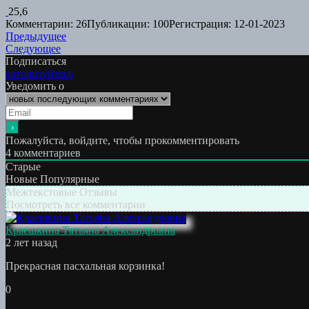
25,6
Комментарии: 26
Публикации: 100
Регистрация: 12-01-2023
Навигация
Предыдущая
Предыдущее
Следующая
работа:
Следующее
по
работа:
Подписаться
записям
авторизуйтесь
Уведомить о
Пожалуйста, войдите, чтобы прокомментировать
4
комментариев
Старые
Новые
Популярные
Межтекстовые Отзывы
Посмотреть все комментарии
Краешкина Татьяна Александровна
2 лет назад
Прекрасная пасхальная корзинка!
0