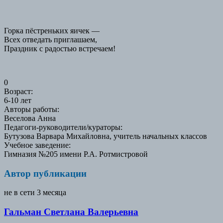
Горка пёстреньких яичек —
Всех отведать приглашаем,
Праздник с радостью встречаем!
0
Возраст
:
6-10 лет
Авторы работы
:
Веселова Анна
Педагоги-руководители/кураторы
:
Бутузова Варвара Михайловна, учитель начальных классов
Учебное заведение
:
Гимназия №205 имени Р.А. Ротмистровой
Автор публикации
не в сети 3 месяца
Гальман Светлана Валерьевна