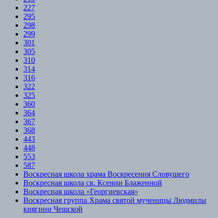
227
295
298
299
301
305
310
314
316
322
325
360
364
367
368
443
448
553
587
Воскресная школа храма Воскресения Словущего
Воскресная школа св. Ксении Блаженной
Воскресная школа «Георгиевская»
Воскресная группа Храма святой мученицы Людмилы
княгини Чешской