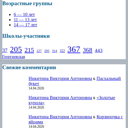
Возрастные группы
6 — 10 лет
11 — 13 лет
14 — 17 лет
Школы-участники
367
205
215
368
37
443
322
227
295
314
Георгиевская
Свежие комментарии
Никитина Виктория Антоновна
к
Пасхальный
букет
14.04.2026
Никитина Виктория Антоновна
к
«Золотые
купола»
14.04.2026
Никитина Виктория Антоновна
к
Корзиночка с
яйцами
14.04.2026