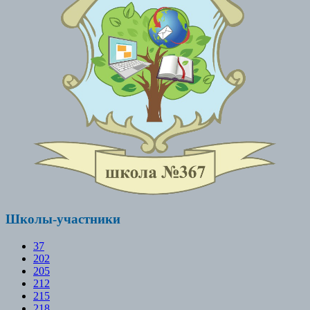
Школы-участники
37
202
205
212
215
218