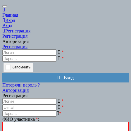
Scroll
to
Главная
Top
Вход
Вход
Регистрация
Регистрация
Авторизация
Регистрация
*
*
Запомнить
Вход
Потеряли пароль ?
Авторизация
Регистрация
*
*
*
ФИО участника
*
: