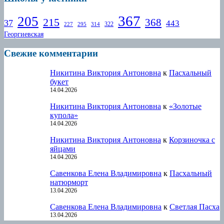
367
205
215
368
37
443
322
227
295
314
Георгиевская
Свежие комментарии
Никитина Виктория Антоновна
к
Пасхальный
букет
14.04.2026
Никитина Виктория Антоновна
к
«Золотые
купола»
14.04.2026
Никитина Виктория Антоновна
к
Корзиночка с
яйцами
14.04.2026
Савенкова Елена Владимировна
к
Пасхальный
натюрморт
13.04.2026
Савенкова Елена Владимировна
к
Светлая Пасха
13.04.2026