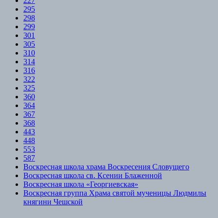
227
295
298
299
301
305
310
314
316
322
325
360
364
367
368
443
448
553
587
Воскресная школа храма Воскресения Словущего
Воскресная школа св. Ксении Блаженной
Воскресная школа «Георгиевская»
Воскресная группа Храма святой мученицы Людмилы
княгини Чешской