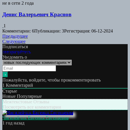
не в сети 2 года
Денис Валерьевич Краснов
1
Комментарии: 6
Публикации: 3
Регистрация: 06-12-2024
Навигация
Предыдущая
Предыдущее
Следующая
работа:
Следующее
по
работа:
Подписаться
записям
авторизуйтесь
Уведомить о
Пожалуйста, войдите, чтобы прокомментировать
1
Комментарий
Старые
Новые
Популярные
Межтекстовые Отзывы
Посмотреть все комментарии
Чигилейчик Евгения Евгеньевна
1 год назад