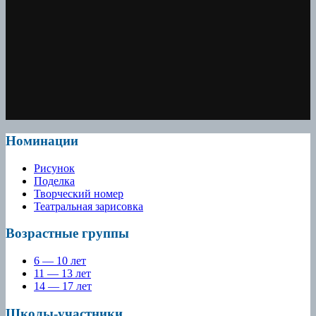
Номинации
Рисунок
Поделка
Творческий номер
Театральная зарисовка
Возрастные группы
6 — 10 лет
11 — 13 лет
14 — 17 лет
Школы-участники